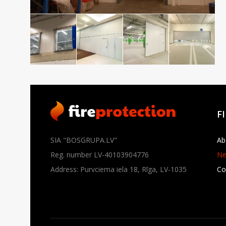
F
SIA "BOSGRUPA.LV"
Ab
Reg. number LV-40103904776
N
Address: Purvciema iela 18, Rīga, LV-1035
Co