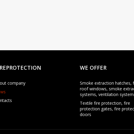
IREPROTECTION
WE OFFER
out company
Smoke extraction hatches, f
roof windows, smoke extra
ews
systems, ventilation system
ntacts
Textile fire protection, fire
protection gates, fire prote
doors