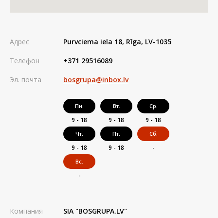
Адрес
Purvciema iela 18, Rīga, LV-1035
Телефон
+371 29516089
Эл. почта
bosgrupa@inbox.lv
Пн.
Вт.
Ср.
9 - 18
9 - 18
9 - 18
Чт.
Пт.
Сб.
9 - 18
9 - 18
-
Вс.
-
Компания
SIA "BOSGRUPA.LV"