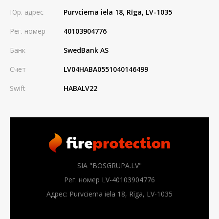
Юр. адрес
Purvciema iela 18, Rīga, LV-1035
Рег. номер
40103904776
Банк
SwedBank AS
Счет
LV04HABA0551040146499
Swift
HABALV22
SIA "BOSGRUPA.LV"
Рег. номер LV-40103904776
Адрес: Purvciema iela 18, Rīga, LV-1035