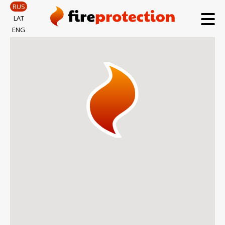
RUS
LAT
ENG