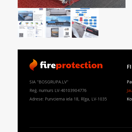
F
SIA "BOSGRUPA.LV"
Pa
Reģ. numurs LV-40103904776
Ja
Adrese: Purvciema iela 18, Rīga, LV-1035
Ko