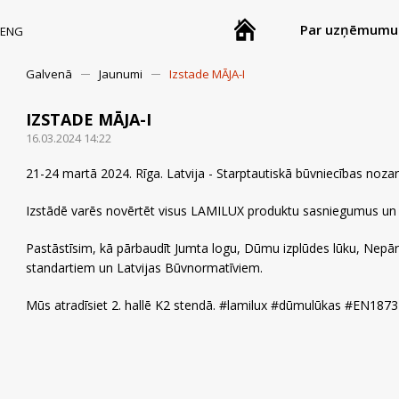
Par uzņēmumu
ENG
Galvenā
Jaunumi
Izstade MĀJA-I
IZSTADE MĀJA-I
16.03.2024 14:22
21-24 martā 2024. Rīga. Latvija - Starptautiskā būvniecības nozar
Izstādē varēs novērtēt visus LAMILUX produktu sasniegumus un 
Pastāstīsim, kā pārbaudīt Jumta logu, Dūmu izplūdes lūku, Nepārt
standartiem un Latvijas Būvnormatīviem.
Mūs atradīsiet 2. hallē K2 stendā. #lamilux #dūmulūkas #EN18