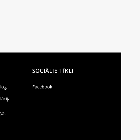
SOCIĀLIE TĪKLI
logi,
Facebook
lācija
,
ošās