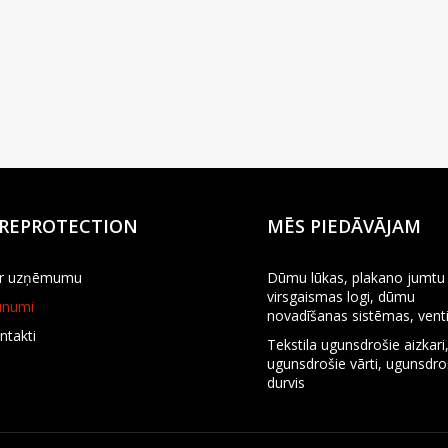
IREPROTECTION
MĒS PIEDĀVĀJAM
r uzņēmumu
Dūmu lūkas, plakano jumtu 
virsgaismas logi, dūmu
unumi
novadīšanas sistēmas, venti
ntakti
Tekstila ugunsdrošie aizkari
ugunsdrošie vārti, ugunsdr
durvis