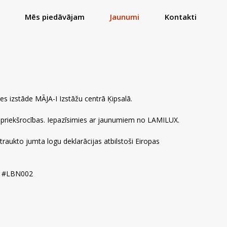
Mēs piedāvājam
Jaunumi
Kontakti
es izstāde MĀJA-I Izstāžu centrā Ķipsalā.
priekšrocības. Iepazīsimies ar jaunumiem no LAMILUX.
raukto jumta logu deklarācijas atbilstoši Eiropas
73 #LBN002